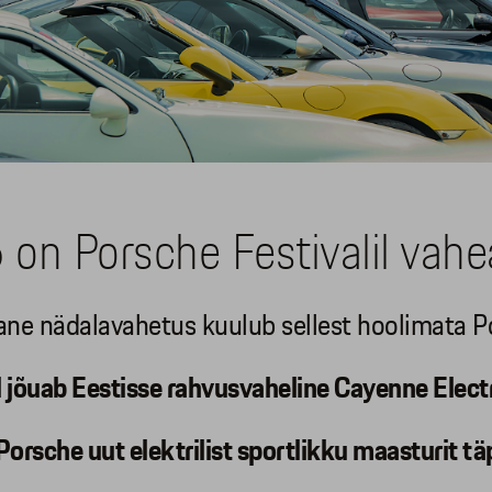
on Porsche Festivalil vahe
ane nädalavahetus kuulub sellest hoolimata Po
l jõuab Eestisse rahvusvaheline Cayenne Elec
sche uut elektrilist sportlikku maasturit täpse