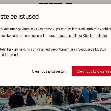
ste eelistused
bikülastuse pakkumiseks kasutame küpsiseid. Vaikimisi nõustub teie veebileh
oovi korral saate oma eelistusi muuta.
Privaatsuspoliitika
Küpsistepoliitika
ehnilisi küpsiseid, mis on vajalikud veebi toimimiseks. Seadusega lubatud
kud küpsised.
Olen nõus ja salvestan
Olen nõus kõigiga ja s