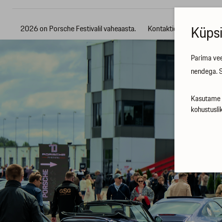
Küpsi
2026 on Porsche Festivalil vaheaasta.
Kontaktid
Parima vee
nendega. S
Kasutame t
kohustusli