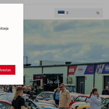

itseja
alvestan