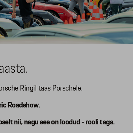
aasta.
rsche Ringil taas Porschele.
tric Roadshow.
lt nii, nagu see on loodud - rooli taga.